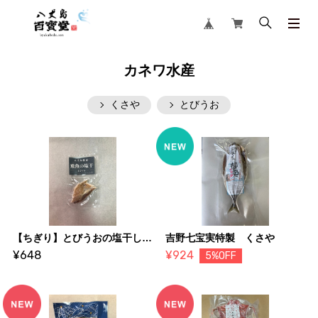
カネワ水産
くさや
とびうお
【ちぎり】とびうおの塩干し 40g
吉野七宝実特製 くさや
¥648
¥924
5%OFF