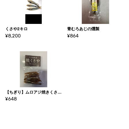
くさや2キロ
青むろあじの燻製
¥8,200
¥864
【ちぎり】ムロアジ焼きくさや 40g
¥648