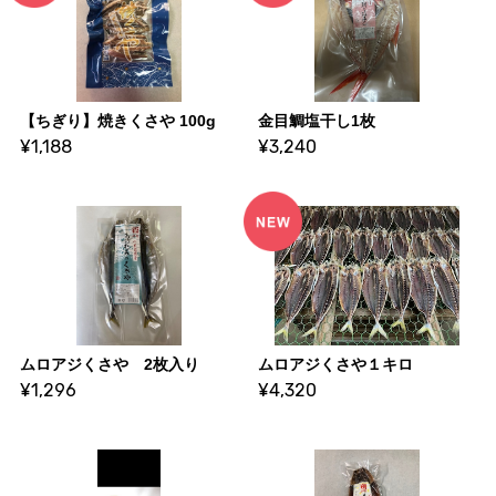
【ちぎり】焼きくさや 100g
金目鯛塩干し1枚
¥1,188
¥3,240
ムロアジくさや 2枚入り
ムロアジくさや１キロ
¥1,296
¥4,320