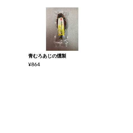
青むろあじの燻製
¥864