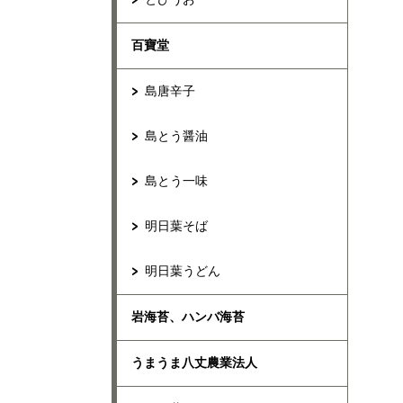
百寶堂
島唐辛子
島とう醤油
島とう一味
明日葉そば
明日葉うどん
岩海苔、ハンバ海苔
うまうま八丈農業法人