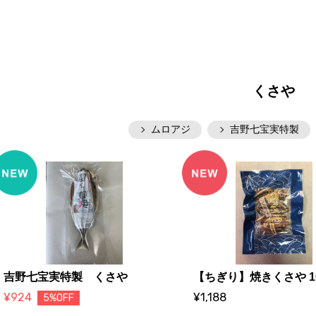
くさや
ムロアジ
吉野七宝実特製
吉野七宝実特製 くさや
【ちぎり】焼きくさや 1
¥924
¥1,188
5%OFF